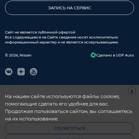
ЗАПИСЬ НА СЕРВИС
Cайт не является публичной офертой.
Все содержащиеся на Сайте сведения носят исключительно
информационный характер и не является исчерпывающими.
© 2026, Nissan
Cделано в UDP Auto
Сведения о наличии автомобилей предоставлены официальными
дилерами и носят исключительно информационный характер, не
На нашем сайте используются файлы cookies,
являются публичной офертой компании Ниссан или предприятий ее
дилерской сети, а также заказом, резервированием и/или
помогающие сделать его удобнее для вас.
предварительным договором купли-продажи. Приведенная на
Продолжая пользоваться сайтом, вы соглашаетесь
настоящей странице информация может содержать неточности или
ошибки. Сведения о ценах на автомобили носят исключительно
на их использование.
информационный характер, не являются публичной офертой и могут
отличаться от цен, действующих в официальных дилерских центрах
СОГЛАСИТЬСЯ
Ниссан.